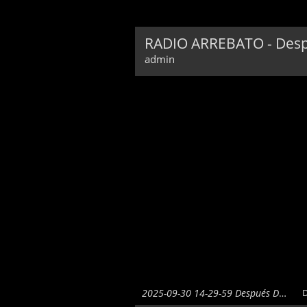
RADIO ARREBATO - Despu
admin
2025-09-30 14-29-59 Después De La Fiebre Del Oro
D